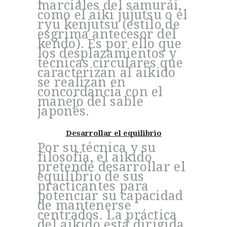
marciales del samurái,
como el aiki jujutsu o el
ryu kenjutsu (estilo de
esgrima antecesor del
kendo). Es por ello que
los desplazamientos y
técnicas circulares que
caracterizan al aikido
se realizan en
concordancia con el
manejo del sable
japonés.
Desarrollar el equilibrio
Por su técnica y su
filosofía, el aikido
pretende desarrollar el
equilibrio de sus
practicantes para
potenciar su capacidad
de mantenerse
centrados. La práctica
del aikido está dirigida