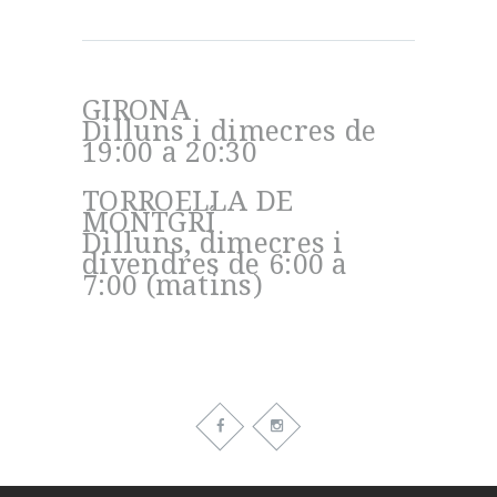
Entrenaments
GIRONA
Dilluns i dimecres de
19:00 a 20:30
TORROELLA DE
MONTGRÍ
Dilluns, dimecres i
divendres de 6:00 a
7:00 (matins)