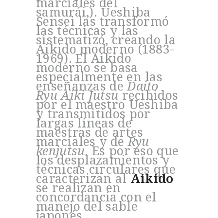
marciales del
samurái,). Ueshiba
Sensei las transformó
las técnicas y las
sistematizó, creando la
Aikido moderno (1883-
1969). El Aikido
moderno se basa
especialmente en las
enseñanzas de
Daito
Ryu Aiki Jutsu
recibidos
por el maestro Ueshiba
y transmitidos por
largas líneas de
maestras de artes
marciales y de
Ryu
kenjutsu
. Es por eso que
los desplazamientos y
INICI
técnicas circulares que
caracterizan al
Aikido
LA NOSTRA ESCOLA
se realizan en
L’AIKIDO
concordancia con el
manejo del sable
BLOG
japonés.
CONTACTA