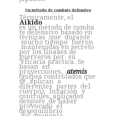
Un método de combate defensivo
Técnicamente, el
Aikido
es un método de comba
te defensivo basado en
técnicas que durante
mucho tiempo fueron
mantenidas en secreto
por los linakes de
guerreros por su
eficacia práctica. Se
basan en
proyecciones,
atemis
(golpes controlados que
se aplican a
diferentes partes del
cuerpo), luxación y
controles, aplicados
después de haber
provocado el
desequilibrio
del oponente.