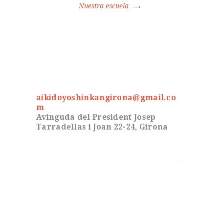
Nuestra escuela
aikidoyoshinkangirona@gmail.co
m
Avinguda del President Josep
Tarradellas i Joan 22-24, Girona
Notícies
Curs Aikido Maig 2026
Entrenament d’hivern 2026