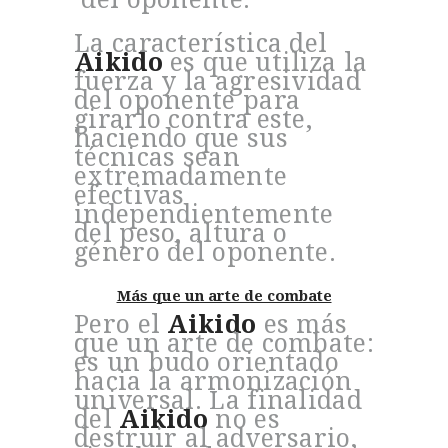
La característica del
Aikido
es que utiliza la
fuerza y la agresividad
del oponente para
girarlo contra este,
haciendo que sus
técnicas sean
extremadamente
efectivas
independientemente
del peso, altura o
género del oponente.
Más que un arte de combate
Pero el
Aikido
es más
que un arte de combate:
es un budo orientado
hacia la armonización
universal. La finalidad
del
Aikido
no es
destruir al adversario,