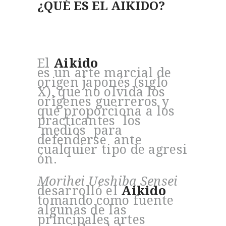
¿QUÉ ES EL AIKIDO?
El
Aikido
es un arte marcial de
origen japonés (siglo
X), que no olvida los
orígenes guerreros y
que proporciona a los
practicantes los
medios para
defenderse ante
cualquier tipo de agresi
ón.
Morihei Ueshiba Sensei
desarrolló el
Aikido
tomando como fuente
algunas de las
principales artes