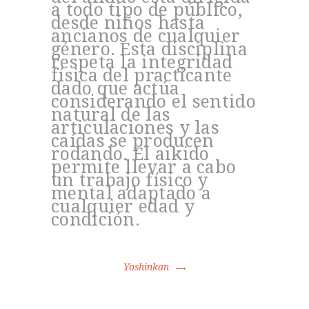
a todo tipo de público,
desde niños hasta
ancianos de cualquier
género. Esta disciplina
respeta la integridad
física del practicante
dado que actúa
considerando el sentido
natural de las
articulaciones y las
caídas se producen
rodando. El aikido
permite llevar a cabo
un trabajo físico y
mental adaptado a
cualquier edad y
condición.
Yoshinkan