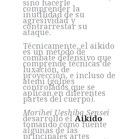
sino hacerle
comprender la
inutilidad de su
agresividad y
contrarrestar su
ataque.
Técnicamente, el aikido
es un método de
combate defensivo que
comprende técnicas de
luxación, de
proyección, e incluso de
atemi (golpes
controlados que se
aplican en diferentes
partes del cuerpo).
Morihei Ueshiba Sensei
desarrolló el
Aikido
tomando como fuente
algunas de las
principales artes