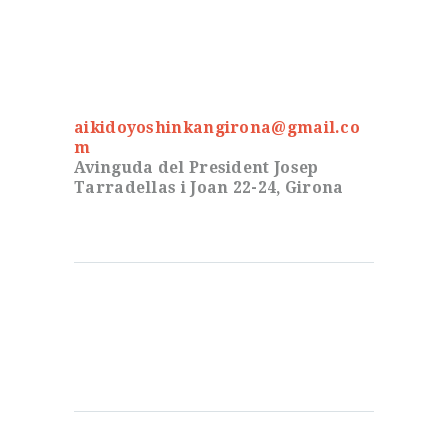
aikidoyoshinkangirona@gmail.co
m
Avinguda del President Josep
Tarradellas i Joan 22-24, Girona
Notícies
Curs Aikido Maig 2026
Entrenament d’hivern 2026
Entrenaments