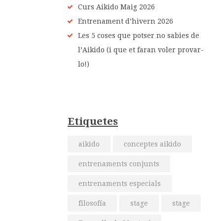
Curs Aikido Maig 2026
Entrenament d’hivern 2026
Les 5 coses que potser no sabies de
l’Aikido (i que et faran voler provar-
lo!)
Etiquetes
aikido
conceptes aikido
entrenaments conjunts
entrenaments especials
filosofía
stage
stage