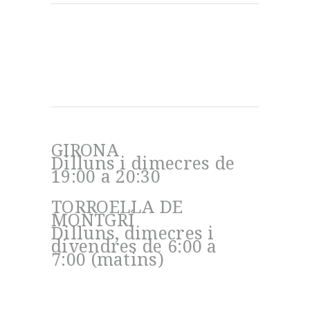
Notícies
Curs Aikido Maig 2026
Entrenament d’hivern 2026
Entrenaments
GIRONA
Dilluns i dimecres de
19:00 a 20:30
TORROELLA DE
MONTGRÍ
Dilluns, dimecres i
divendres de 6:00 a
7:00 (matins)